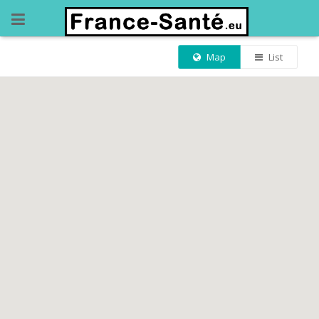
Map
List