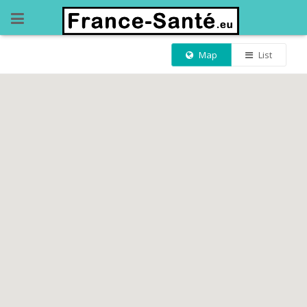
Map
List