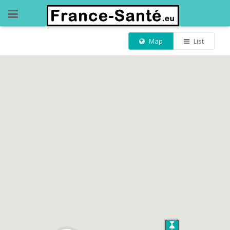
Map
List