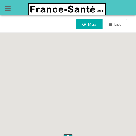
Map
List