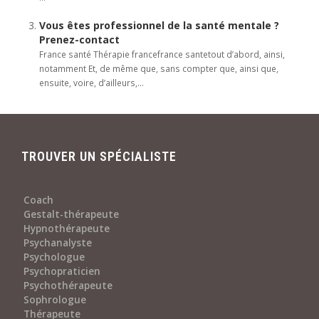
Vous êtes professionnel de la santé mentale ?
Prenez-contact
France santé Thérapie francefrance santetout d’abord, ainsi,
notamment Et, de même que, sans compter que, ainsi que,
ensuite, voire, d’ailleurs,...
TROUVER UN SPÉCIALISTE
Coach
Gestalt-thérapeute
Hypnothérapeute
Psychanalyste
Psychologue
Psychopraticien
Psychothérapeute
Sophrologue
Thérapeute