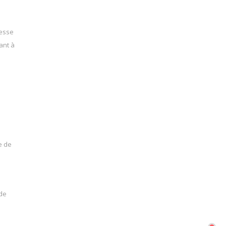
resse
ant à
e de
 de