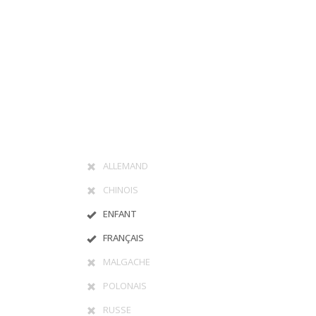
mment
Et, de même que, sans compter que, ainsi que, ensuite, voire, d’ail
e surcroît, en outre
ALLEMAND
CHINOIS
ENFANT
FRANÇAIS
MALGACHE
POLONAIS
RUSSE