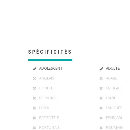
Psychologue France
Thérapie france
france sante
tout d’abord, ainsi, nota
encore, de plus, quant à, non seulement, mais encore, d
SPÉCIFICITÉS
ADOLESCENT
ADULTE
ANGLAIS
ARABE
COUPLE
EN LIGNE
ESPAGNOL
FAMILLE
HINDI
LANGUES
PATIENTÈLE
PENDJABI
PORTUGAIS
ROUMAIN