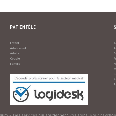
PATIENTÈLE
Enfant
A
Adolescent
Adulte
E
Couple
F
Famille
Hi
M
P
P
R
vium – Des services qui soutiennent vos soins. Pour psycho