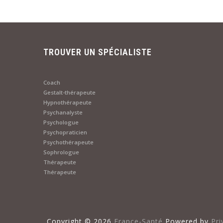
TROUVER UN SPÉCIALISTE
Coach
Gestalt-thérapeute
Hypnothérapeute
Psychanalyste
Psychologue
Psychopraticien
Psychothérapeute
Sophrologue
Thérapeute
Thérapeute
Copyright ©
2026
France-Santé
Powered by
Pri