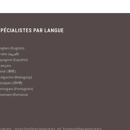
SPÉCIALISTES PAR LANGUE
nglais (English)
Arabe (العربية)
spagnol (Español)
rançais
ndi ( हिन्दी )
algache (Malagasy)
endjabi (ਪੰਜਾਬੀ)
ortugais (Português)
oumain (Romana)
logues, psychotherapeutes et hypnotherapeutes.