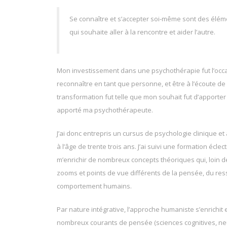
Se connaître et s’accepter soi-même sont des élé
qui souhaite aller à la rencontre et aider l’autre.
Mon investissement dans une psychothérapie fut l’occ
reconnaître en tant que personne, et être à l’écoute d
transformation fut telle que mon souhait fut d’apporter
apporté ma psychothérapeute.
Lydie Rivière Lydie Rivi
J’ai donc entrepris un cursus de psychologie clinique 
à l’âge de trente trois ans. J’ai suivi une formation écle
m’enrichir de nombreux concepts théoriques qui, loin d
zooms et points de vue différents de la pensée, du res
comportement humains.
Par nature intégrative, l’approche humaniste s’enrichit 
nombreux courants de pensée (sciences cognitives, ne