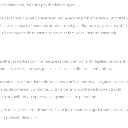
ie des émotions, théories psychodynamiques…).
 la personne qui peuvent être en lien avec son problème actuel, et m’inté
on histoire et aux évènements de vie qui ont pu influencer sa personnalité, t
’à ses modes de relations sociales et familiales (l’interrelationnel).
 être ressenties comme marquées par une forme d’inégalité : le patient
éponses. « Moi je ne sais pas, mais lui va me dire comment faire ».
 consulter dépendante de solutions « prêt-à-porter ». Il s’agit au contrair
nti, de sa vision du monde. Et la clé de la rencontre se trouve dans la
che à accueillir et accepter sans jugement cette personne.
en de lui permettre de mettre à jour les ressources qui lui sont propres,
 « se passer de moi » !