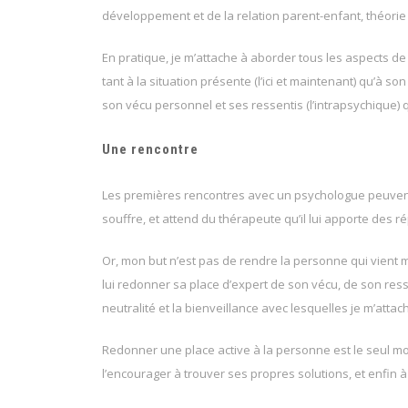
développement et de la relation parent-enfant, théor
En pratique, je m’attache à aborder tous les aspects de
tant à la situation présente (l’ici et maintenant) qu’à s
son vécu personnel et ses ressentis (l’intrapsychique) qu
Une rencontre
Les premières rencontres avec un psychologue peuvent
souffre, et attend du thérapeute qu’il lui apporte des r
Or, mon but n’est pas de rendre la personne qui vient me
lui redonner sa place d’expert de son vécu, de son resse
neutralité et la bienveillance avec lesquelles je m’atta
Redonner une place active à la personne est le seul moy
l’encourager à trouver ses propres solutions, et enfin à