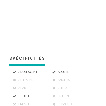
Thérapie france
france sante
tout d’abord, ainsi,
notamment
Et, de même que, sans compter que,
ainsi que, ensuite, voire, d’ailleurs, encore, de plus,
quant à, non seulement, mais encore, de surcroît, en
outre
SPÉCIFICITÉS
ADOLESCENT
ADULTE
ALLEMAND
ANGLAIS
ARABE
CHINOIS
COUPLE
EN LIGNE
ENFANT
ESPAGNOL